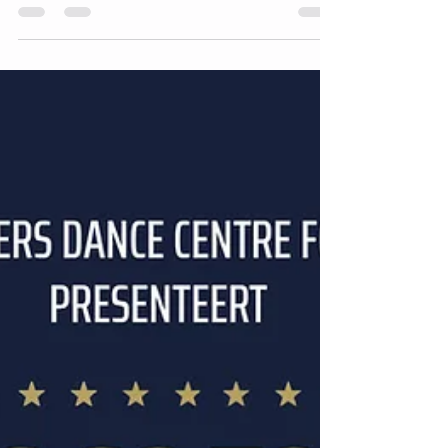
De show must go on! 🎭✨ Op 1 en 2 november is
het weer zover: onze tweejaarlijkse dansshow! Dit
jaar schitteren we in A Gen Wienhoes in...